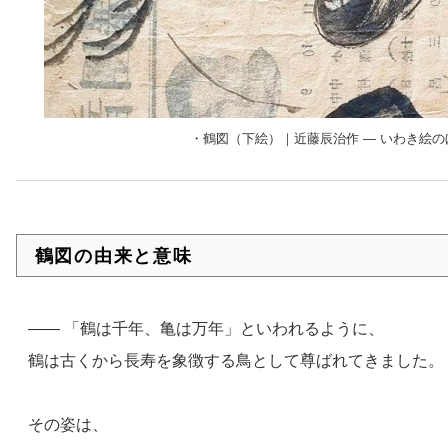
・鶴図（下絵）｜近藤辰治作 — いわき絵の
鶴図の由来と意味
—— 「鶴は千年、亀は万年」といわれるように、
鶴は古くから長寿を象徴する鳥として尊ばれてきました。
その姿は、