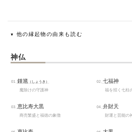
他の縁起物の由来も読む
▼
神仏
鍾馗
七福神
01.
（しょうき）
02.
魔除けの守護神
福を招く七柱
恵比寿大黒
弁財天
03.
04.
商売繁盛と福徳の象徴
財運と芸能の
恵比寿
大黒