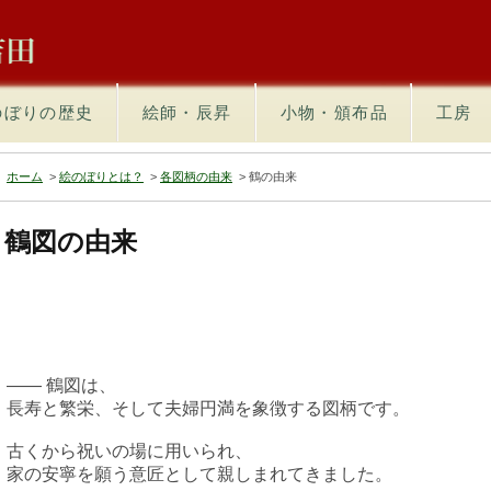
のぼりの歴史
絵師・辰昇
小物・頒布品
工房
ホーム
>
絵のぼりとは？
>
各図柄の由来
>
鶴の由来
鶴図の由来
—— 鶴図は、
長寿と繁栄、そして夫婦円満を象徴する図柄です。
古くから祝いの場に用いられ、
家の安寧を願う意匠として親しまれてきました。