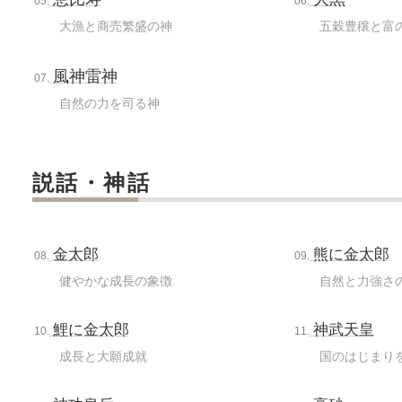
05.
06.
大漁と商売繁盛の神
五穀豊穣と富
風神雷神
07.
自然の力を司る神
説話・神話
金太郎
熊に金太郎
08.
09.
健やかな成長の象徴
自然と力強さの
鯉に金太郎
神武天皇
10.
11.
成長と大願成就
国のはじまりを